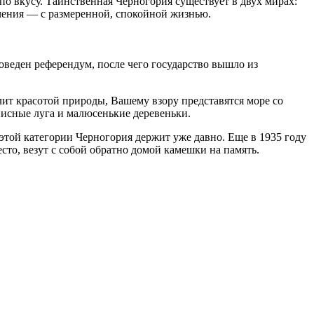
по вкусу. Таинственная Черногория существует в двух мирах:
чения — с размеренной, спокойной жизнью.
веден референдум, после чего государство вышло из
ит красотой природы, Вашему взору представятся море со
писные луга и малюсенькие деревеньки.
той категории Черногория держит уже давно. Еще в 1935 году
сто, везут с собой обратно домой камешки на память.