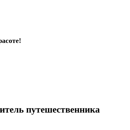
расоте!
дитель путешественника