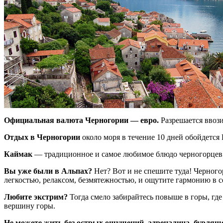
Официальная валюта Черногории — евро.
Разрешается ввози
Отдых в Черногории
около моря в течение 10 дней обойдется
Каймак
— традиционное и самое любимое блюдо черногорцев. 
Вы уже были в Альпах?
Нет? Вот и не спешите туда! Черног
легкостью, релаксом, безмятежностью, и ощутите гармонию в с
Любите экстрим?
Тогда смело забирайтесь повыше в горы, где
вершину горы.
Не можете жить без острых ощущений, адреналина, бурляще