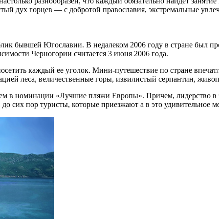
столько разнообразен, что каждый обязательно найдет занятие 
стый дух горцев — с добротой православия, экстремальные увле
лик бывшей Югославии. В недалеком 2006 году в стране был про
симости Черногории считается 3 июня 2006 года.
осетить каждый ее уголок. Мини-путешествие по стране впечатл
ацией леса, величественные горы, извилистый серпантин, живо
м в номинации «Лучшие пляжи Европы». Причем, лидерство в э
до сих пор туристы, которые приезжают а в это удивительное ме