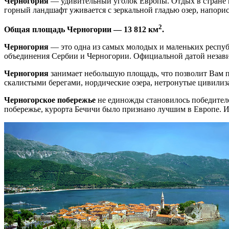
Черногория
— удивительный уголок Европы. Отдых в стране на
горный ландшафт уживается с зеркальной гладью озер, напори
2
Общая площадь Черногории — 13 812 км
.
Черногория
— это одна из самых молодых и маленьких респуб
объединения Сербии и Черногории. Официальной датой незави
Черногория
занимает небольшую площадь, что позволит Вам п
скалистыми берегами, нордические озера, нетронутые цивилиз
Черногорское побережье
не единожды становилось победителе
побережье, курорта Бечичи было признано лучшим в Европе. И 