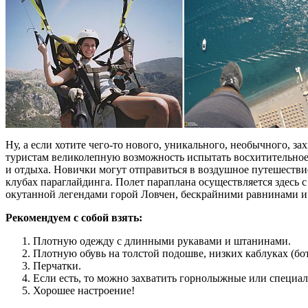
Ну, а если хотите чего-то нового, уникального, необычного, з
туристам великолепную возможность испытать восхитительное 
и отдыха. Новички могут отправиться в воздушное путешествие
клубах параглайдинга. Полет параплана осуществляется здесь 
окутанной легендами горой Ловчен, бескрайними равнинами и
Рекомендуем с собой взять:
Плотную одежду с длинными рукавами и штанинами.
Плотную обувь на толстой подошве, низких каблуках (бо
Перчатки.
Если есть, то можно захватить горнолыжные или специа
Хорошее настроение!