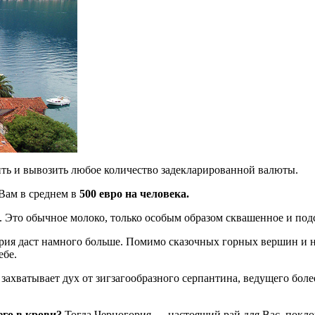
ть и вывозить любое количество задекларированной валюты.
 Вам в среднем в
500 евро на человека.
Это обычное молоко, только особым образом сквашенное и под
ория даст намного больше. Помимо сказочных горных вершин и 
ебе.
 захватывает дух от зигзагообразного серпантина, ведущего боле
го в крови?
Тогда Черногория — настоящий рай для Вас, покло