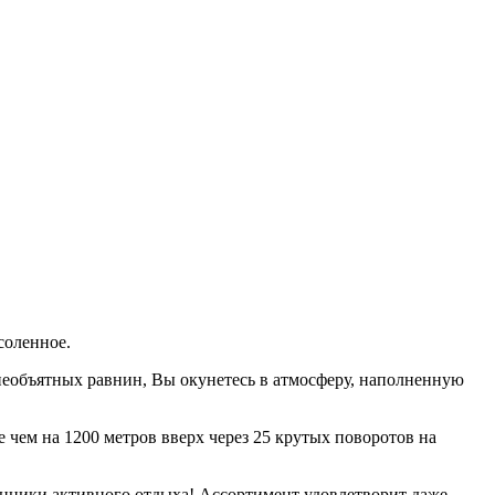
соленное.
необъятных равнин, Вы окунетесь в атмосферу, наполненную
е чем на 1200 метров вверх через 25 крутых поворотов на
нники активного отдыха! Ассортимент удовлетворит даже