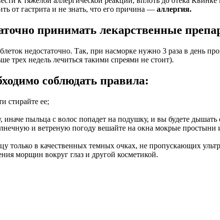
вести к тяжелой аллергической реакции, вплоть до отека Квинк
ить от гастрита и не знать, что его причина —
аллергия.
статочно принимать лекарственные препа
леток недостаточно. Так, при насморке нужно 3 раза в день пр
е трех недель лечиться такими спреями не стоит).
бходимо соблюдать правила:
и стирайте ее;
, иначе пыльца с волос попадет на подушку, и вы будете дышать 
олнечную и ветреную погоду вешайте на окна мокрые простыни и
ицу только в качественных темных очках, не пропускающих ульт
ления морщин вокруг глаз и другой косметикой.