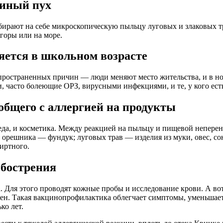
линый пух
ирают на себе микроскопическую пыльцу луговых и злаковых т
 горы или на море.
яется в школьном возрасте
распространенных причин — люди меняют место жительства, и в 
, часто болеющие ОРЗ, вирусными инфекциями, и те, у кого есть
 общего с аллергией на продукты
еда, и косметика. Между реакцией на пыльцу и пищевой неперен
у орешника — фундук; луговых трав — изделия из муки, овес, со
иртного.
обострения
 Для этого проводят кожные пробы и исследование крови. А вот
ен. Такая вакцинопрофилактика облегчает симптомы, уменьшает п
ко лет.