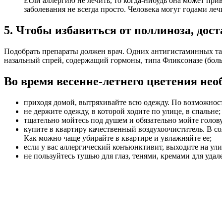
Если аллергию не лечить, то когда-нибудь она может при
заболевания не всегда просто. Человека могуг годами леч
5. Чтобы избавиться от поллиноза, до
Подобрать препараты должен врач. Одних антигистаминных таб
назальный спрей, содержащий гормоны, типа Фликсоназе (больш
Во время весенне-летнего цветения нео
приходя домой, вытряхивайте всю одежду. По возможност
не держите одежду, в которой ходите по улице, в спальне;
тщательно мойтесь под душем и обязательно мойте голову
купите в квартиру качественный воздухоочиститель. В с
Как можно чаще убирайте в квартире и увлажняйте ее;
если у вас аллергический конъюнктивит, выходите на ул
не пользуйтесь тушью для глаз, тенями, кремами для уда