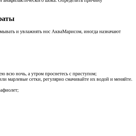
е и анафилактического шока. Определить причину
раты
омывать и увлажнять нос АкваМарисом, иногда назначают
ею всю ночь, а утром проснетесь с приступом;
ли марлевые сетки, регулярно смачивайте их водой и меняйте.
рафиолет;