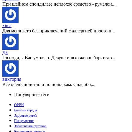
При шейном спондилезе неплохое средство - румалон....
xima
Для меня лето без приключений с аллергией просто н...
Да
Господи, я Вас умоляю. Девушки всю жизнь борятся з...
виктория
Все очень понятно и по полочкам. Спасибо....
Популярные теги
ОРВИ
Болезни сердца
Здоровье детей
Пищеварение
Заболевания суставов
Кулинарные рецепты