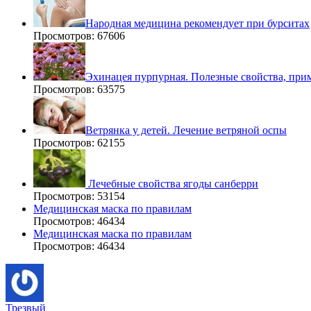
Народная медицина рекомендует при бурситах
Просмотров: 67606
Эхинацея пурпурная. Полезные свойства, при
Просмотров: 63575
Ветрянка у детей. Лечение ветряной оспы
Просмотров: 62155
Лечебные свойства ягоды санберри
Просмотров: 53154
Медицинская маска по правилам
Просмотров: 46434
Медицинская маска по правилам
Просмотров: 46434
Трезвый