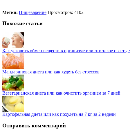
Метки:
Пищеварение
Просмотров: 4102
Похожие статьи
Как ускорить обмен веществ в организме или что такое съесть,
Мандариновая диета или как худеть без стрессов
Вегетарианская диета или как очистить организм за 7 дней
Картофельная диета или как похудеть на 7 кг за 2 недели
Отправить комментарий