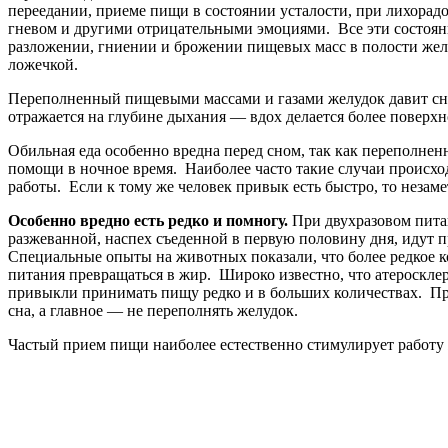
переедании, приеме пищи в состоянии усталости, при лихорадо
гневом и другими отрицательными эмоциями. Все эти состоян
разложении, гниении и брожении пищевых масс в полости желуд
ложечкой.
Переполненный пищевыми массами и газами желудок давит сни
отражается на глубине дыхания — вдох делается более поверхн
Обильная еда особенно вредна перед сном, так как переполненн
помощи в ночное время. Наиболее часто такие случаи происхо
работы. Если к тому же человек привык есть быстро, то неза
Особенно вредно есть редко и помногу.
При двухразовом питан
разжеванной, наспех съеденной в первую половину дня, идут 
Специальные опыты на животных показали, что более редкое к
питания превращаться в жир. Широко известно, что атеросклер
привыкли принимать пищу редко и в больших количествах. При
сна, а главное — не переполнять желудок.
Частый прием пищи наиболее естественно стимулирует работу 