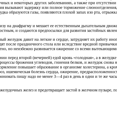
чных и некоторых других заболеваниях, а также при отсутствии
ия вызывают задержку или полное торможение слюноотделения,
ка образуются газы, появляются плохой запах изо рта, отрыжка
зу на диафрагму и мешает ее естественным дыхательным движен
остным, и создаются предпосылки для развития застойных явлен
ый желудок давит на легкие и сердце, затрудняет их работу ино
дят после праздничного стола или вследствие вредной привычк
метно, но неизбежно развивается ожирение со всеми вытекающим
ии перед второй (вечерней) едой кровь «голодная», а в желудк
процессы брожения углеводов, гниения белков, и желудок снова
ормление повышает образование в организме холестерина, а кро
оз, ишемическая болезнь сердца, ожирение, предрасположенност
нимать пищу надо не менее 3—4 раз в день в одни и те же часы
желудочных желез и предотвращает застой в желчном пузыре, по