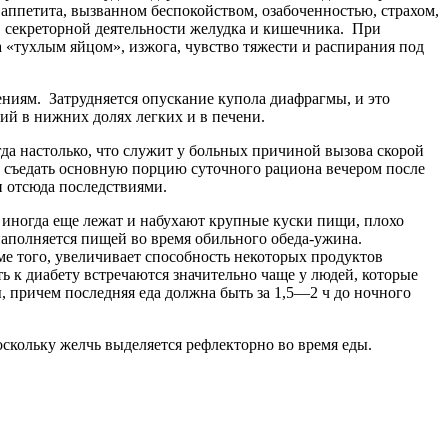
 аппетита, вызванном беспокойством, озабоченностью, страхом,
 секреторной деятельности желудка и кишечника. При
 «тухлым яйцом», изжога, чувство тяжести и распирания под
иям. Затрудняется опускание купола диафрагмы, и это
ий в нижних долях легких и в печени.
гда настолько, что служит у больных причиной вызова скорой
и съедать основную порцию суточного рациона вечером после
и отсюда последствиями.
е иногда еще лежат и набухают крупные куски пищи, плохо
 наполняется пищей во время обильного обеда-ужина.
ме того, увеличивает способность некоторых продуктов
ь к диабету встречаются значительно чаще у людей, которые
, причем последняя еда должна быть за 1,5—2 ч до ночного
скольку желчь выделяется рефлекторно во время еды.