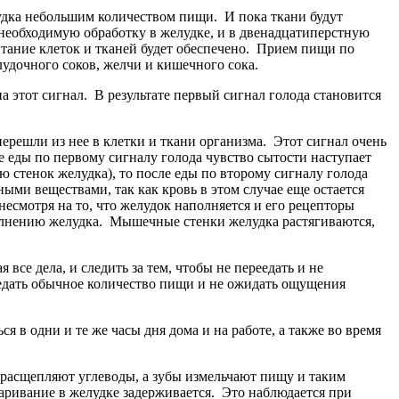
елудка небольшим количеством пищи. И пока ткани будут
и необходимую обработку в желудке, и в двенадцатиперстную
тание клеток и тканей будет обеспечено. Прием пищи по
удочного соков, желчи и кишечного сока.
а этот сигнал. В результате первый сигнал голода становится
ерешли из нее в клетки и ткани организма. Этот сигнал очень
ле еды по первому сигналу голода чувство сытости наступает
ю стенок желудка), то после еды по второму сигналу голода
ыми веществами, так как кровь в этом случае еще остается
несмотря на то, что желудок наполняется и его рецепторы
полнению желудка. Мышечные стенки желудка растягиваются,
 все дела, и следить за тем, чтобы не переедать и не
съедать обычное количество пищи и не ожидать ощущения
ся в одни и те же часы дня дома и на работе, а также во время
 расщепляют углеводы, а зубы измельчают пищу и таким
аривание в желудке задерживается. Это наблюдается при