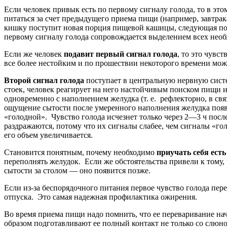
Если человек привык есть по первому сигналу голода, то в эт
питаться за счет предыдущего приема пищи (например, завтрак
кишку поступит новая порция пищевой кашицы, следующая порц
первому сигналу голода сопровождается выделением всех нео
Если же человек
подавит первый сигнал голода
, то это чувс
все более нестойким и по прошествии некоторого времени мож
Второй сигнал голода
поступает в центральную нервную систем
стоек, человек реагирует на него настойчивым поиском пищи и,
одновременно с наполнением желудка (т. е. рефлекторно, в св
ощущение сытости после умеренного наполнения желудка появит
«голодной». Чувство голода исчезнет только через 2—3 ч после
раздражаются, потому что их сигналы слабее, чем сигналы «г
его объем увеличивается.
Становится понятным, почему необходимо
приучать себя ест
переполнять желудок. Если же обстоятельства привели к тому, 
сытости за столом — оно появится позже.
Если из-за беспорядочного питания первое чувство голода перес
отпуска. Это самая надежная профилактика ожирения.
Во время приема пищи надо помнить, что ее переваривание на
образом подготавливают ее полный контакт не только со слюн