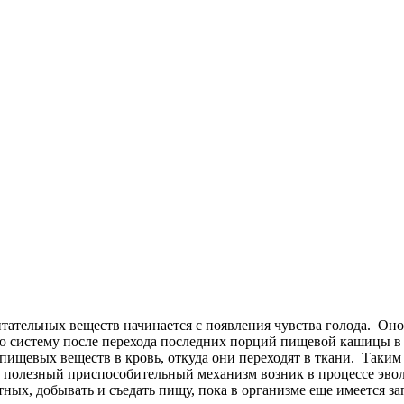
тательных веществ начинается с появления чувства голода. Он
ую систему после перехода последних порций пищевой кашицы в
ищевых веществ в кровь, откуда они переходят в ткани. Таким о
т полезный приспособительный механизм возник в процессе эво
тных, добывать и съедать пищу, пока в организме еще имеется з