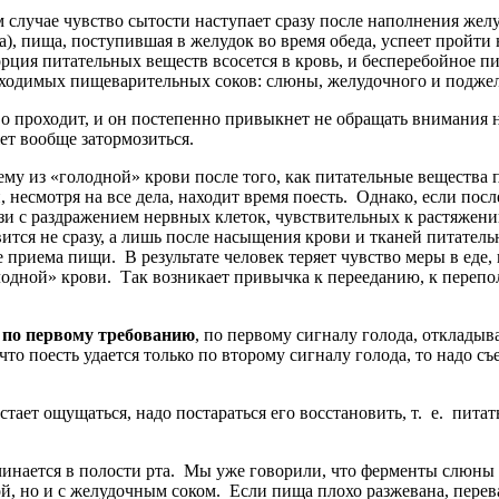
ом случае чувство сытости наступает сразу после наполнения ж
а), пища, поступившая в желудок во время обеда, успеет пройт
ия питательных веществ всосется в кровь, и бесперебойное пи
бходимых пищеварительных соков: слюны, желудочного и поджел
тво проходит, и он постепенно привыкнет не обращать внимания н
ет вообще затормозиться.
у из «голодной» крови после того, как питательные вещества п
 несмотря на все дела, находит время поесть. Однако, если пос
язи с раздражением нервных клеток, чувствительных к растяжени
ся не сразу, а лишь после насыщения крови и тканей питательн
 приема пищи. В результате человек теряет чувство меры в еде, 
олодной» крови. Так возникает привычка к перееданию, к пере
ь по первому требованию
, по первому сигналу голода, откладывая
что поесть удается только по второму сигналу голода, то надо 
тает ощущаться, надо постараться его восстановить, т. е. питать
чинается в полости рта. Мы уже говорили, что ферменты слюны
ой, но и с желудочным соком. Если пища плохо разжевана, перев