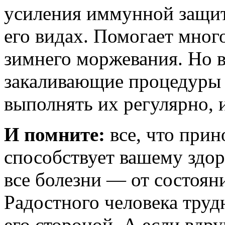
усиления иммунной защиты
его ви­дах. Помогает мног
зимнего моржевания. Но в
закалива­ющие процедуры 
выполнять их регуляр­но, 
И помните:
все, что при
спо­собствует вашему здор
все болезни — от состояни
Радостного человека трудн
его стороной. А если вдру