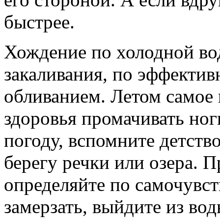
быс­трее.
Хождение по холодной во
закали­вания, по эффекти
обливанием. Летом самое в
здоровья промачивать ног
погоду, вспомните детство
берегу речки или озе­ра.
определяйте по самочувст
замерзать, вый­дите из в