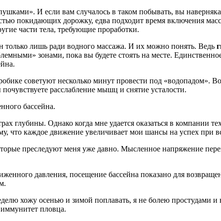
шками». И если вам случалось в таком побывать, вы наверняк
оростью покидающих дорожку, едва подходит время включения ма
другие части тела, требующие проработки.
 только лишь ради водного массажа. И их можно понять. Ведь
г
емными» зонами, пока вы будете стоять на месте. Единственное 
йна.
эробике советуют несколько минут провести под «водопадом». Во
 почувствуете расслабление мышц и снятие усталости.
нного бассейна.
рах глубины. Однако когда мне удается оказаться в компании тех
ому, что каждое движение увеличивает мои шансы на успех при 
оторые преследуют меня уже давно. Мысленное напряжение перех
пониженного давления, посещение бассейна показано для возвращ
м.
 неделю хожу осенью и зимой поплавать, я не болею простудами 
т иммунитет пловца.