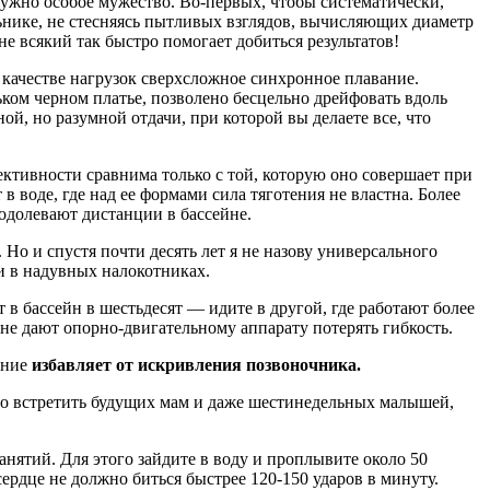
нужно особое мужество. Во-первых, чтобы систематически,
льнике, не стесняясь пытливых взглядов, вычисляющих диаметр
е всякий так быстро помогает добиться результатов!
в качестве нагрузок сверхсложное синхронное плавание.
ньком черном платье, позволено бесцельно дрейфовать вдоль
ой, но разумной отдачи, при которой вы делаете все, что
ективности сравнима только с той, которую оно совершает при
 в воде, где над ее формами сила тяготения не властна. Более
одолевают дистанции в бассейне.
. Но и спустя почти десять лет я не назову универсального
ли в надувных налокотниках.
 в бассейн в шестьдесят — идите в другой, где работают более
не дают опорно-двигательному аппарату потерять гибкость.
ание
избавляет от искривления позвоночника.
жно встретить будущих мам и даже шестинедельных малышей,
занятий. Для этого зайдите в воду и проплывите около 50
сердце не должно биться быстрее 120-150 ударов в минуту.