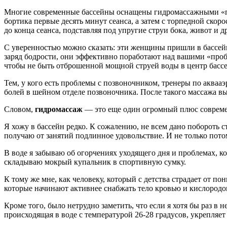
Многие современные бассейны оснащены гидромассажными «пу
бортика первые десять минут сеанса, а затем с торпедной ск
до конца сеанса, подставляя под упругие струи бока, живот и 
С уверенностью можно сказать: эти женщины пришли в бассейн
заряд бодрости, они эффективно поработают над вашими «пробл
чтобы не быть отброшенной мощной струей воды в центр бассе
Тем, у кого есть проблемы с позвоночником, тренеры по акваа
болей в шейном отделе позвоночника. После такого массажа вы
Словом,
гидромассаж
— это еще один огромный плюс совреме
Я хожу в бассейн редко. К сожалению, не всем дано побороть ст
получаю от занятий подлинное удовольствие. И не только пот
В воде я забываю об огорчениях уходящего дня и проблемах, к
складываю мокрый купальник в спортивную сумку.
К тому же мне, как человеку, который с детства страдает от 
которые начинают активнее снабжать тело кровью и кислородо
Кроме того, было нетрудно заметить, что если я хотя бы раз в
происходящая в воде с температурой 26-28 градусов, укрепляе