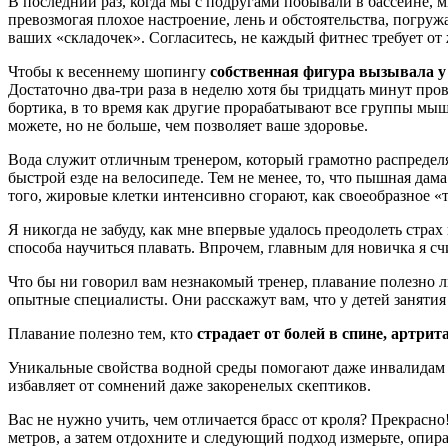
В последний раз, когда мы с подругами побывали в бассейне, 
превозмогая плохое настроение, лень и обстоятельства, погру
ваших «складочек». Согласитесь, не каждый фитнес требует от
Чтобы к весеннему шопингу
собственная фигура вызывала у
Достаточно два-три раза в неделю хотя бы тридцать минут пров
бортика, в то время как другие прорабатывают все группы мышц
можете, но не больше, чем позволяет ваше здоровье.
Вода служит отличным тренером, который грамотно распределяет
быстрой езде на велосипеде. Тем не менее, то, что пышная дама
того, жировые клетки интенсивно сгорают, как своеобразное 
Я никогда не забуду, как мне впервые удалось преодолеть страх
способа научиться плавать. Впрочем, главным для новичка я с
Что бы ни говорил вам незнакомый тренер, плавание полезно л
опытные специалисты. Они расскажут вам, что у детей занятия
Плавание полезно тем, кто
страдает от болей в спине, артрит
Уникальные свойства водной среды помогают даже инвалидам и
избавляет от сомнений даже закоренелых скептиков.
Вас не нужно учить, чем отличается брасс от кроля? Прекрасно
метров, а затем отдохните и следующий подход измерьте, опира