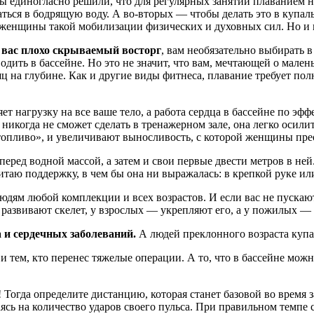
мы единогласно решили, что для регулярных занятий плаванием 
жаться в бодрящую воду. А во-вторых — чтобы делать это в купа
 женщины такой мобилизации физических и духовных сил. Но и н
 вас плохо скрываемый восторг
, вам необязательно выбирать 
одить в бассейне. Но это не значит, что вам, мечтающей о мале
 на глубине. Как и другие виды фитнеса, плавание требует полн
 нагрузку на все ваше тело, а работа сердца в бассейне по эфф
 никогда не сможет сделать в тренажерном зале, она легко осилит
«топливо», и увеличивают выносливость, с которой женщины пре
 перед водной массой, а затем и свои первые двести метров в ней
читаю поддержку, в чем бы она ни выражалась: в крепкой руке и
юдям любой комплекции и всех возрастов. И если вас не пускают
 развивают скелет, у взрослых — укрепляют его, а у пожилых — 
а и сердечных заболеваний.
А людей преклонного возраста куп
 тем, кто перенес тяжелые операции. А то, что в бассейне мо
! Тогда определите дистанцию, которая станет базовой во время 
ясь на количество ударов своего пульса. При правильном темпе 