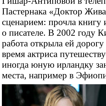
Гишар-Антиповой в телеп
Пастернака «Доктор Живаг
сценарием: прочла книгу
о писателе. В 2002 году К
работа открыла ей дорогу
время актриса путешеству
иногда юную ирландку зан
места, например в Эфиоп